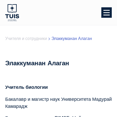
Учителя и сотрудники
>
Элаккуманан Алаган
Элаккуманан Алаган
Учитель биологии
Бакалавр и магистр наук Университета Мадурай
Камарадж