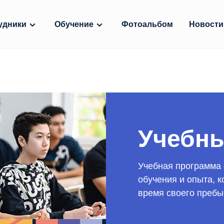
удники
Обучение
Фотоальбом
Новости
Учебны
Учебная программа 
обучения и опыта, 
время своего пребы