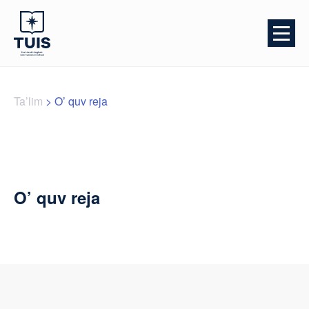
Ta’lim
>
O’ quv reja
O’ quv reja