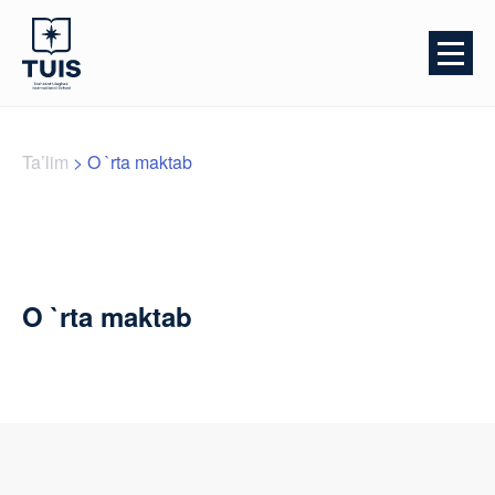
Ta’lim
>
O `rta maktab
O `rta maktab