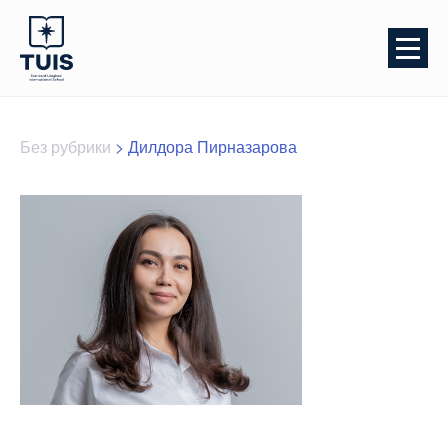
Без рубрики
>
Дилдора Пирназарова