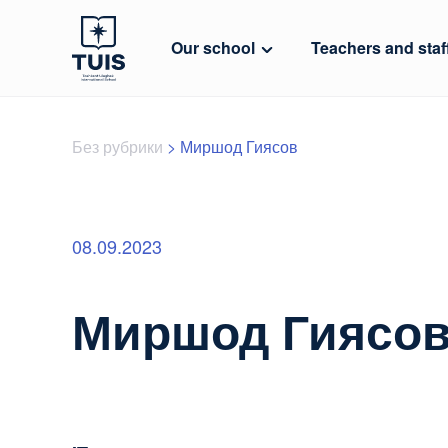
Our school
Teachers and staf
Без рубрики
>
Миршод Гиясов
08.09.2023
Миршод Гиясо