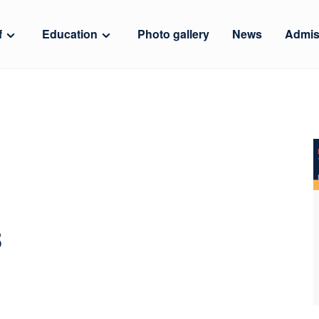
f
Education
Photo gallery
News
Admis
в