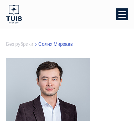
Без рубрики
>
Солих Мирзаев